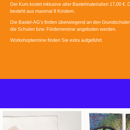
Der Kurs kostet inklusive aller Bastelmaterialien 17,00 €.
besteht aus maximal 8 Kindern.
Die Bastel-AG’s finden überwiegend an den Grundschulen s
die Schulen bzw. Fördervereine angeboten werden.
Workshoptermine finden Sie extra aufgeführt.