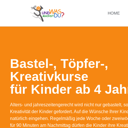
HOME
Bastel-, Töpfer-,
Kreativkurse
für Kinder ab 4 Ja
Alters- und jahreszeitengerecht wird nicht nur gebastelt, 
Kreativität der Kinder gefordert. Auf die Wünsche Ihrer Kin
natürlich eingehen. Regelmäßig jede Woche oder zweiwöc
für 90 Minuten am Nachmittag dürfen die Kinder ihre Kreati