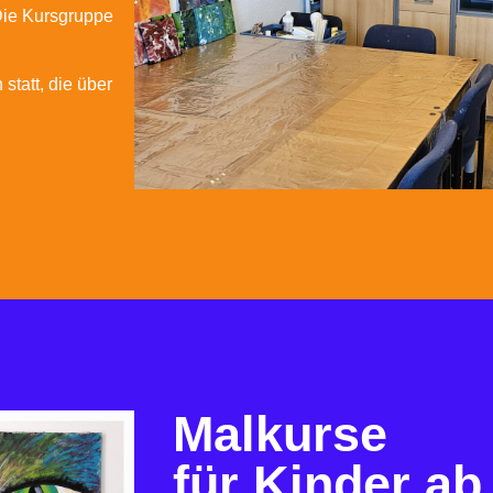
 Die Kursgruppe
tatt, die über
Malkurse
für Kinder ab