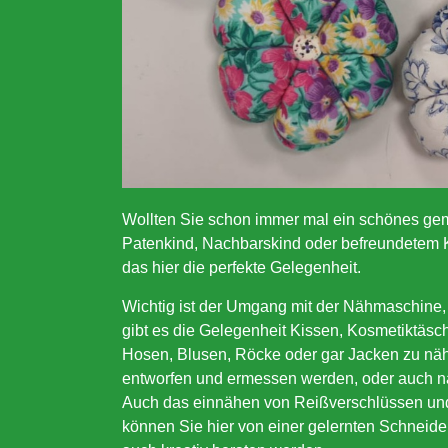
Wollten Sie schon immer mal ein schönes gem
Patenkind, Nachbarskind oder befreundetem
das hier die perfekte Gelegenheit.
Wichtig ist der Umgang mit der Nähmaschine, 
gibt es die Gelegenheit Kissen, Kosmetiktäsc
Hosen, Blusen, Röcke oder gar Jacken zu näh
entworfen und ermessen werden, oder auch n
Auch das einnähen von Reißverschlüssen un
können Sie hier von einer gelernten Schneider