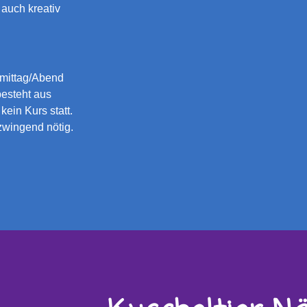
 auch kreativ
mittag/Abend
besteht aus
ein Kurs statt.
zwingend nötig.