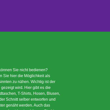
önnen Sie nicht bedienen?
Sie hier die Möglichkeit als
innten zu nähen. Wichtig ist der
ezeigt wird. Hier gibt es die
taschen, T-Shirts, Hosen, Blusen,
er Schnitt selber entworfen und
ter genäht werden. Auch das