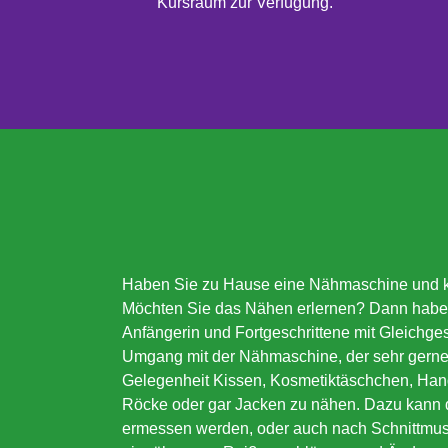
Kursraum zur Verfügung.
Haben Sie zu Hause eine Nähmaschine und k
Möchten Sie das Nähen erlernen? Dann haben 
Anfängerin und Fortgeschrittene mit Gleichges
Umgang mit der Nähmaschine, der sehr gerne g
Gelegenheit Kissen, Kosmetiktäschchen, Hand
Röcke oder gar Jacken zu nähen. Dazu kann d
ermessen werden, oder auch nach Schnittmus