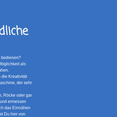
liche
t bedienen?
öglichkeit als
ähen.
die Kreativität
aschine, der sehr
n, Röcke oder gar
n und ermessen
uch das Einnähen
t Du hier von