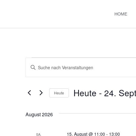
HOME
Veranstaltungen
Bitte
Schlüsselwort
Suche
eingeben.
Suche
nach
und
Veranstaltungen
Heute
 - 
24. Sep
Schlüsselwort.
Heute
Ansichten,
Datum
wählen.
Navigation
August 2026
15. August @ 11:00
-
13:00
SA.