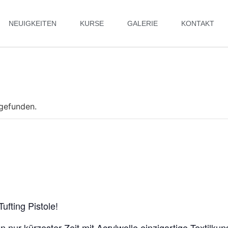
NEUIGKEITEN
KURSE
GALERIE
KONTAKT
tgefunden.
ufting Pistole!
 in nur kürzester Zeit mit Acrylwolle einzigartige Textilk