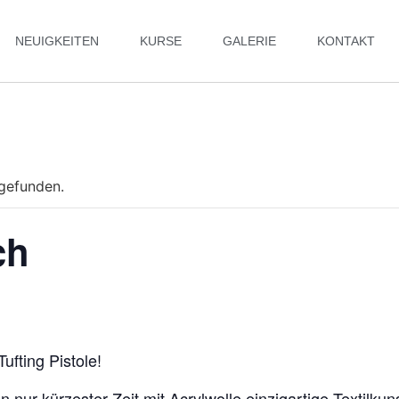
NEUIGKEITEN
KURSE
GALERIE
KONTAKT
tgefunden.
ch
ufting Pistole!
 in nur kürzester Zeit mit Acrylwolle einzigartige Textilk